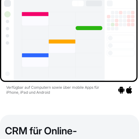
Verfügbar auf Computern sowie über mobile Apps für
iPhone, iPad und Android
Zu den Apps
Zu den 
CRM für Online-