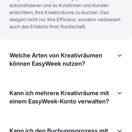
automatisieren und es Kundinnen und Kunden
erleichtern, Ihre Kreativräume zu buchen. Das
steigert nicht nur Ihre Effizienz, sondern verbessert
auch das Erlebnis Ihrer Kundschaft.
Welche Arten von Kreativräumen
können EasyWeek nutzen?
EasyWeek ist vielseitig und eignet sich für viele
Arten von Kreativräumen – darunter Kunststudios,
Kann ich mehrere Kreativräume mit
Fotostudios, Proberäume für Musik, Tanzstudios
einem EasyWeek-Konto verwalten?
und vieles mehr.
Ja, mit EasyWeek können Sie mehrere Standorte
und Räume über ein einziges Konto verwalten. So
Kann ich den Buchungsprozess mit