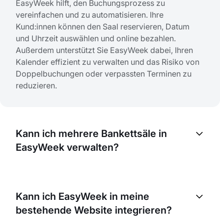
EasyWeek hilft, den Buchungsprozess zu
vereinfachen und zu automatisieren. Ihre
Kund:innen können den Saal reservieren, Datum
und Uhrzeit auswählen und online bezahlen.
Außerdem unterstützt Sie EasyWeek dabei, Ihren
Kalender effizient zu verwalten und das Risiko von
Doppelbuchungen oder verpassten Terminen zu
reduzieren.
Kann ich mehrere Bankettsäle in
EasyWeek verwalten?
Ja, EasyWeek ermöglicht Ihnen die Verwaltung
mehrerer Standorte über ein einziges Dashboard.
Kann ich EasyWeek in meine
Das ist besonders hilfreich, wenn Ihr Unternehmen
bestehende Website integrieren?
an verschiedenen Orten tätig ist.