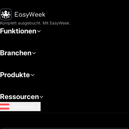
Startseite
Komplett ausgebucht. Mit EasyWeek.
Funktionen
Branchen
Produkte
Ressourcen
Österreich