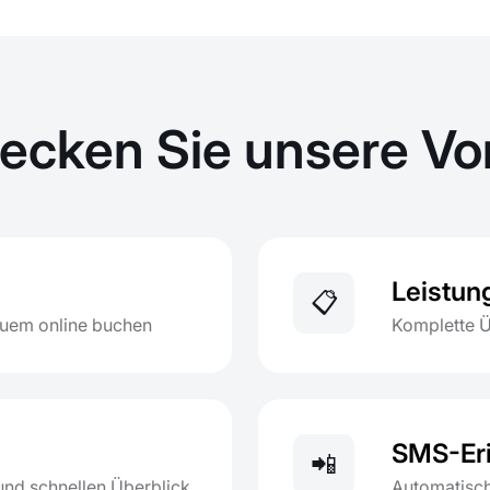
ecken Sie unsere Vor
Leistun
📋
quem online buchen
Komplette Üb
SMS-Er
📲
und schnellen Überblick
Automatisc