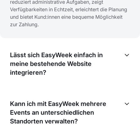
reduziert administrative Aufgaben, zeigt
Verfügbarkeiten in Echtzeit, erleichtert die Planung
und bietet Kund:innen eine bequeme Möglichkeit
zur Zahlung.
Lässt sich EasyWeek einfach in
meine bestehende Website
integrieren?
Absolut! EasyWeek ist so entwickelt, dass es sich
leicht in Ihre bestehende Website integrieren lässt.
Kann ich mit EasyWeek mehrere
Wir stellen eine einfache, verständliche Anleitung
Events an unterschiedlichen
bereit, die Sie Schritt für Schritt durch die
Einbindung unseres Systems führt.
Standorten verwalten?
Ja, mit EasyWeek können Sie mehrere Events an