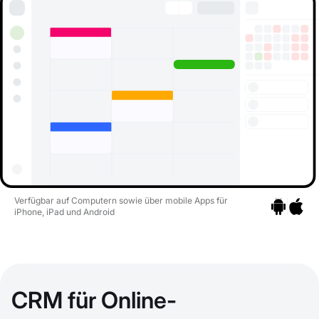
Verfügbar auf Computern sowie über mobile Apps für
iPhone, iPad und Android
Zu den Apps
Zu den 
CRM für Online-