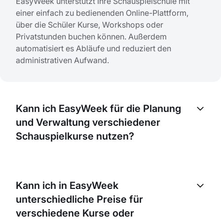
EasyWeek unterstützt Ihre Schauspielschule mit
einer einfach zu bedienenden Online-Plattform,
über die Schüler Kurse, Workshops oder
Privatstunden buchen können. Außerdem
automatisiert es Abläufe und reduziert den
administrativen Aufwand.
Kann ich EasyWeek für die Planung
und Verwaltung verschiedener
Schauspielkurse nutzen?
Absolut! Mit EasyWeek können Sie unterschiedliche
Kurse verwalten, für jeden Kurs eigene Zeitpläne
Kann ich in EasyWeek
erstellen und Schüler direkt online buchen lassen.
unterschiedliche Preise für
verschiedene Kurse oder