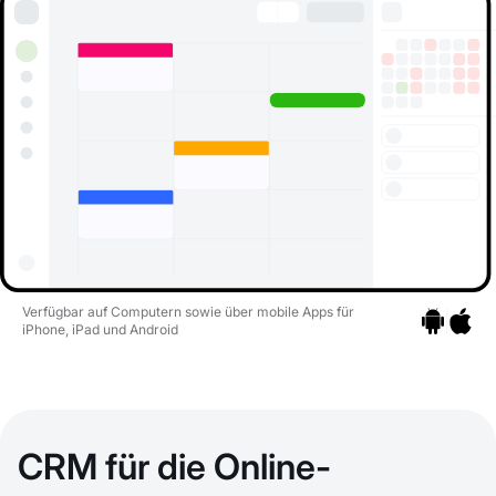
Verfügbar auf Computern sowie über mobile Apps für
iPhone, iPad und Android
Zu den Apps
Zu den 
CRM für die Online-