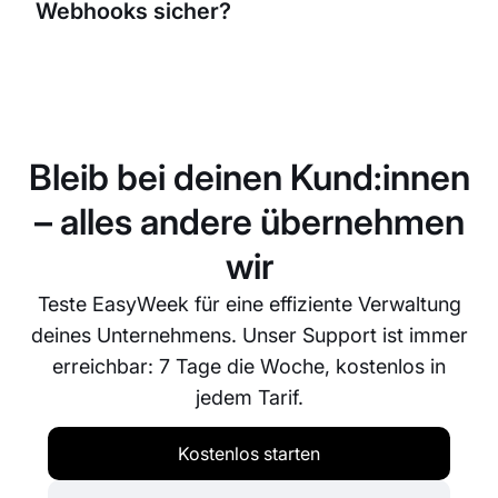
Webhooks sicher?
Mail-Marketing-Plattformen, Analytics-Systeme
und weitere.
Ja, alle Daten werden über eine gesicherte HTTPS-
Verbindung übertragen. Zusätzlich kannst du die
Signaturprüfung für Requests einrichten, um
sicherzustellen, dass die Daten tatsächlich von
Bleib bei deinen Kund:innen
EasyWeek stammen.
– alles andere übernehmen
wir
Teste EasyWeek für eine effiziente Verwaltung
deines Unternehmens. Unser Support ist immer
erreichbar: 7 Tage die Woche, kostenlos in
jedem Tarif.
Kostenlos starten